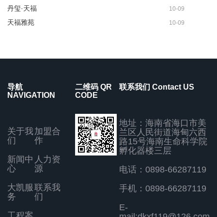
丹玺·天福
10-09
天福雅苑
10-09
导航
二维码 QR
联系我们 Contact US
NAVIGATION
CODE
地址：海南省海口市美
关于我
加盟合
兰区人民街道海甸六西
们
作
路15号海南生命科学院
孵化器楼三层
新闻中
人力资
心
源
电话：0898-66287119
大凯服
联系我
手机：0898-66287119
务
们
E-
工程案
mail:dkxf119@126.com