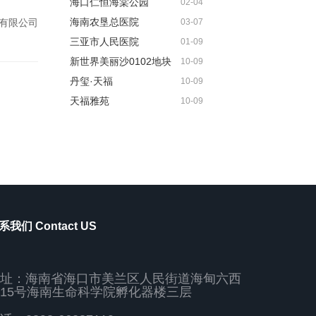
海口仁恒海棠公园
02-04
海南农垦总医院
有限公司
03-07
三亚市人民医院
01-09
新世界美丽沙0102地块
10-09
丹玺·天福
10-09
天福雅苑
10-09
系我们 Contact US
址：海南省海口市美兰区人民街道海甸六西
15号海南生命科学院孵化器楼三层